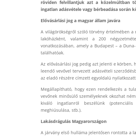
röviden felvillantjuk azt a közelmúltban 
ingatlan adásvétele vagy bérbeadása során köt
Elővásárlási jog a magyar állam javára
A világörökségről szóló törvény értelmében a 
lakóházként, valamint a 200 négyzetméte
vonatkozásában, amely a Budapest – a Duna-p
találhatóak.
Az elővásárlási jog pedig azt jelenti e körben,
leendő vevővel tervezett adásvételi szerződésb
az eladó részére címzett egyoldalú nyilatkozatt
Megállapítható, hogy ezen rendelkezés a tula
vevőnek minősülő személyeknek okozhat némi 
kiváló ingatlanról beszélünk (potenciáli
meghiúsulása, stb.).
Lakásdrágulás Magyarországon
A járvány első hulláma jelentősen rontotta a 