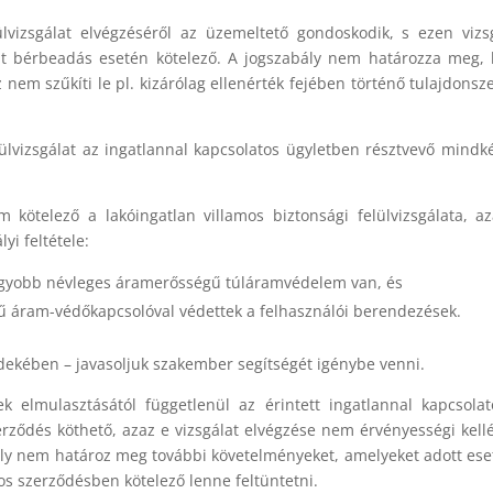
ülvizsgálat elvégzéséről az üzemeltető gondoskodik, s ezen vizs
int bérbeadás esetén kötelező. A jogszabály nem határozza meg,
z nem szűkíti le pl. kizárólag ellenérték fejében történő tulajdonsz
ülvizsgálat az ingatlannal kapcsolatos ügyletben résztvevő mindké
kötelező a lakóingatlan villamos biztonsági felülvizsgálata, a
yi feltétele:
agyobb névleges áramerősségű túláramvédelem van, és
 áram-védőkapcsolóval védettek a felhasználói berendezések.
ekében – javasoljuk szakember segítségét igénybe venni.
ek elmulasztásától függetlenül az érintett ingatlannal kapcsola
erződés köthető, azaz e vizsgálat elvégzése nem érvényességi kell
ály nem határoz meg további követelményeket, amelyeket adott es
tos szerződésben kötelező lenne feltüntetni.