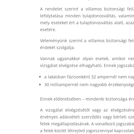
A rendelet szerint a villamos biztonsági fel
lefolytatása minden tulajdonosváltás, valam
mely eseteket ért a tulajdonosváltás alatt, aza
esetére.
Véleményünk szerint a villamos biztonsági fel
érdekét szolgálja.
Vannak ugyanakkor olyan esetek, amikor nem 
vizsgálat elvégzése elhagyható. Ennek jogszabál
a lakásban fázisonként 32 ampernél nem n
30 milliampernél nem nagyobb érzékenységű
Ennek eldöntésében – mindenki biztonsága érd
A vizsgálat elvégzésétől vagy az elvégzésén
érvényes adásvételi szerződés vagy bérleti sz
felek megállapodásának. A vonatkozó jogszab
a felek között létrejövő jogviszonnyal kapcsola