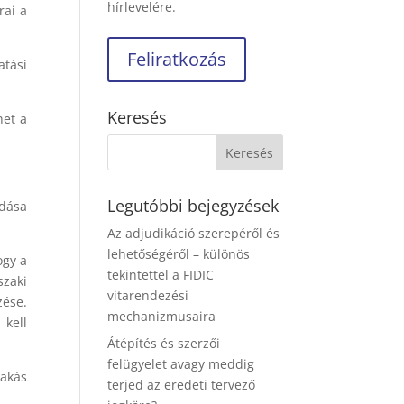
hírlevelére.
rai a
atási
Keresés
het a
Legutóbbi bejegyzések
adása
Az adjudikáció szerepéről és
lehetőségéről – különös
ogy a
tekintettel a FIDIC
zaki
vitarendezési
zése.
mechanizmusaira
kell
Átépítés és szerzői
felügyelet avagy meddig
lakás
terjed az eredeti tervező