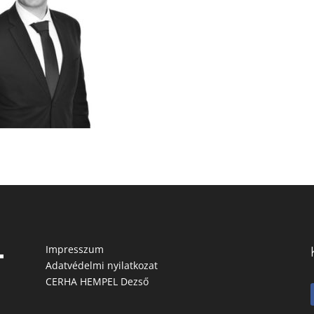
Impresszum
Adatvédelmi nyilatkozat
CERHA HEMPEL Dezső