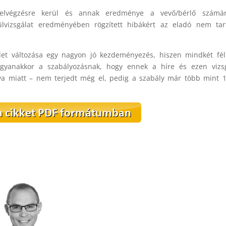
t elvégzésre kerül és annak eredménye a vevő/bérlő számá
lülvizsgálat eredményében rögzített hibákért az eladó nem tar
let változása egy nagyon jó kezdeményezés, hiszen mindkét fél
ugyanakkor a szabályozásnak, hogy ennek a híre és ezen vizsg
ya miatt – nem terjedt még el, pedig a szabály már több mint 