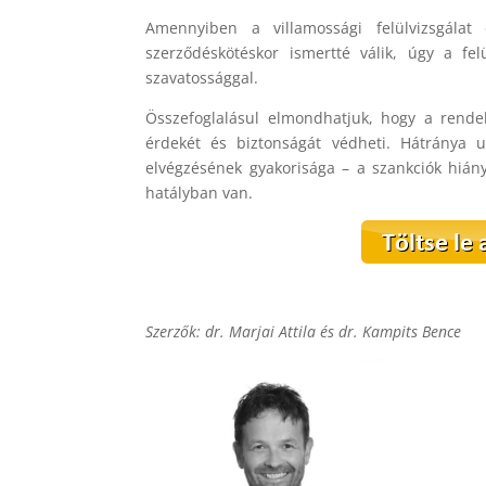
Amennyiben a villamossági felülvizsgála
szerződéskötéskor ismertté válik, úgy a fe
szavatossággal.
Összefoglalásul elmondhatjuk, hogy a rende
érdekét és biztonságát védheti. Hátránya 
elvégzésének gyakorisága – a szankciók hián
hatályban van.
Szerzők: dr. Marjai Attila és dr. Kampits Bence