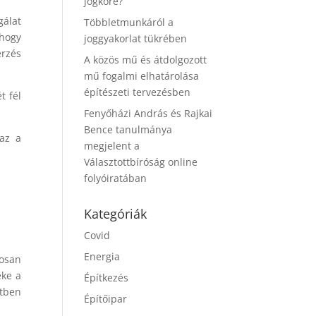
jogköre?
gálat
Többletmunkáról a
 hogy
joggyakorlat tükrében
erzés
A közös mű és átdolgozott
mű fogalmi elhatárolása
építészeti tervezésben
t fél
Fenyőházi András és Rajkai
Bence tanulmánya
zaz a
megjelent a
Választottbíróság online
folyóiratában
Kategóriák
Covid
Energia
tosan
éke a
Építkezés
etben
Építőipar