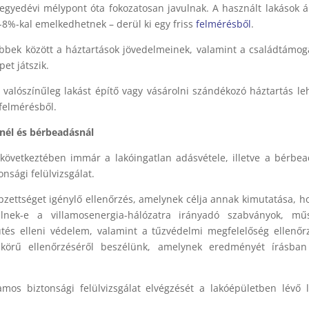
negyedévi mélypont óta fokozatosan javulnak. A használt lakások á
-8%-kal emelkedhetnek – derül ki egy friss
felmérésből
.
öbbek között a háztartások jövedelmeinek, valamint a családtámog
et játszik.
valószínűleg lakást építő vagy vásárolni szándékozó háztartás le
 felmérésből.
lnél és bérbeadásnál
 következtében immár a lakóingatlan adásvétele, illetve a bérbe
onsági felülvizsgálat.
épzettséget igénylő ellenőrzés, amelynek célja annak kimutatása, h
ülnek-e a villamosenergia-hálózatra irányadó szabványok, műs
ütés elleni védelem, valamint a tűzvédelmi megfelelőség ellenőr
 körű ellenőrzéséről beszélünk, amelynek eredményét írásban 
amos biztonsági felülvizsgálat elvégzését a lakóépületben lévő 