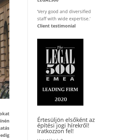
’Very good and diversified
staff with wide expertise.’
Client testimonial
sokat
Értesüljön elsőként az
ínén
építési jogi hírekről!
tatás
Iratkozzon fel!
pedig