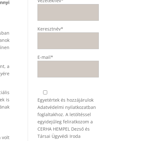
Vezetéknév*
nnyi
Keresztnév*
ásban
anok
zínen
E-mail*
nt, a
lyére
iális
ek is
Egyetértek és hozzájárulok
ának
Adatvédelmi nyilatkozatban
foglaltakhoz. A letöltéssel
egyidejűleg feliratkozom a
CERHA HEMPEL Dezső és
Társai Ügyvédi Iroda
 volt