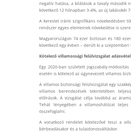
negatív hatása, a kilátások a tavaly második 
következő 12 hónapban 3-4%, az új lakásokéi 7
A kereslet iránti szignifikáns növekedésben t
rendszer egyes elemeinek növekedése is szerep
Magyarországon 74 ezer biztosan és 180 ezer 
következő egy évben – derült ki a szeptemberi
Kötelező villamossági felülvizsgálat adásvéte
Egy 2020-ban született jogszabály-módosítás
esetén is kötelező az úgynevezett villamos bizt
A villamos biztonsági felülvizsgálat egy szakk
villamos berendezések tekintetében teljes
előírások. A vizsgálat célja továbbá az áram
Tehát lényegében a villamoshálózat teljes
összefoglalni.
A vonatkozó rendelet kötelezővé teszi a vill
bérbeadásakor és a tulajdonosváltáskor.