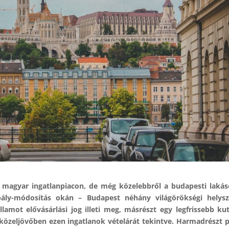
a magyar ingatlanpiacon, de még közelebbről a budapesti laká
abály-módosítás okán – Budapest néhány világörökségi helysz
amot elővásárlási jog illeti meg, másrészt egy legfrissebb ku
közeljövőben ezen ingatlanok vételárát tekintve. Harmadrészt 