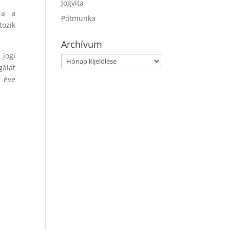
Jogvita
ra a
Pótmunka
tozik
Archívum
 jogi
Archívum
álat
1 éve