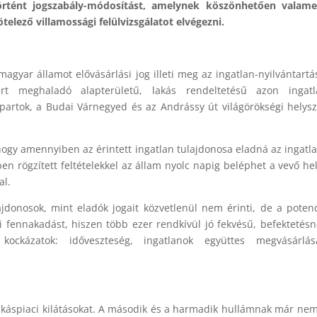
történt jogszabály-módosítást, amelynek köszönhetően valame
elező villamossági felülvizsgálatot elvégezni.
magyar államot elővásárlási jog illeti meg az ingatlan-nyilvántart
rt meghaladó alapterületű, lakás rendeltetésű azon ingatl
artok, a Budai Várnegyed és az Andrássy út világörökségi helys
 hogy amennyiben az érintett ingatlan tulajdonosa eladná az ingatla
en rögzített feltételekkel az állam nyolc napig beléphet a vevő he
al.
jdonosok, mint eladók jogait közvetlenül nem érinti, de a potenc
fennakadást, hiszen több ezer rendkívül jó fekvésű, befektetésn
s kockázatok: időveszteség, ingatlanok együttes megvásárlás
lakáspiaci kilátásokat. A második és a harmadik hullámnak már nem