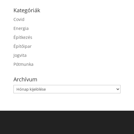
Kategóriák
Covid
Energia
Építkezés
Építőipar
Jogvita
Pótmunka
Archívum
Archívum