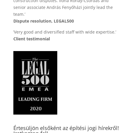
construction disputes. Ilona Rónay-Csordás and
senior associate András Fenyőházi jointly lead the
team.’
Dispute resolution, LEGAL500
’Very good and diversified staff with wide expertise.’
Client testimonial
Értesüljön elsőként az építési jogi hírekről!