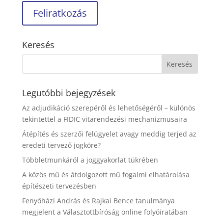
Keresés
Legutóbbi bejegyzések
Az adjudikáció szerepéről és lehetőségéről – különös
tekintettel a FIDIC vitarendezési mechanizmusaira
Átépítés és szerzői felügyelet avagy meddig terjed az
eredeti tervező jogköre?
Többletmunkáról a joggyakorlat tükrében
A közös mű és átdolgozott mű fogalmi elhatárolása
építészeti tervezésben
Fenyőházi András és Rajkai Bence tanulmánya
megjelent a Választottbíróság online folyóiratában