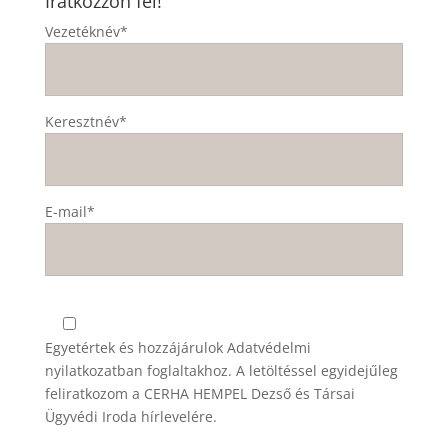
Iratkozzon fel!
Vezetéknév*
Keresztnév*
E-mail*
Egyetértek és hozzájárulok
Adatvédelmi
nyilatkozatban
foglaltakhoz. A letöltéssel egyidejűleg
feliratkozom a CERHA HEMPEL Dezső és Társai
Ügyvédi Iroda hírlevelére.