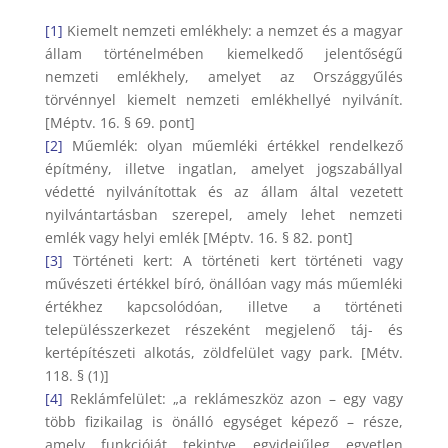
[1]
Kiemelt nemzeti emlékhely: a nemzet és a magyar
állam történelmében kiemelkedő jelentőségű
nemzeti emlékhely, amelyet az Országgyűlés
törvénnyel kiemelt nemzeti emlékhellyé nyilvánít.
[Méptv. 16. § 69. pont]
[2]
Műemlék: olyan műemléki értékkel rendelkező
építmény, illetve ingatlan, amelyet jogszabállyal
védetté nyilvánítottak és az állam által vezetett
nyilvántartásban szerepel, amely lehet nemzeti
emlék vagy helyi emlék [Méptv. 16. § 82. pont]
[3]
Történeti kert: A történeti kert történeti vagy
művészeti értékkel bíró, önállóan vagy más műemléki
értékhez kapcsolódóan, illetve a történeti
településszerkezet részeként megjelenő táj- és
kertépítészeti alkotás, zöldfelület vagy park. [Métv.
118. § (1)]
[4]
Reklámfelület: „a reklámeszköz azon – egy vagy
több fizikailag is önálló egységet képező – része,
amely funkcióját tekintve egyidejűleg egyetlen