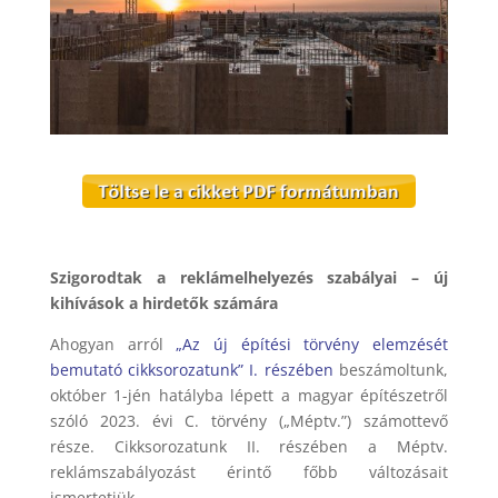
Szigorodtak a reklámelhelyezés szabályai – új
kihívások a hirdetők számára
Ahogyan arról
„Az új építési törvény elemzését
bemutató cikksorozatunk” I. részében
beszámoltunk,
október 1-jén hatályba lépett a magyar építészetről
szóló 2023. évi C. törvény („Méptv.”) számottevő
része. Cikksorozatunk II. részében a Méptv.
reklámszabályozást érintő főbb változásait
ismertetjük.