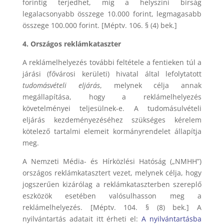
forintig terjedhet, míg a helyszíni bírság
legalacsonyabb összege 10.000 forint, legmagasabb
összege 100.000 forint. [Méptv. 106. § (4) bek.]
4. Országos reklámkataszter
A reklámelhelyezés további feltétele a fentieken túl a
járási (fővárosi kerületi) hivatal által lefolytatott
tudomásvételi eljárás
, melynek célja annak
megállapítása, hogy a reklámelhelyezés
követelményei teljesülnek-e. A tudomásulvételi
eljárás kezdeményezéséhez szükséges kérelem
kötelező tartalmi elemeit kormányrendelet állapítja
meg.
A Nemzeti Média- és Hírközlési Hatóság („NMHH”)
országos reklámkatasztert vezet, melynek célja, hogy
jogszerűen kizárólag a reklámkataszterben szereplő
eszközök esetében valósulhasson meg a
reklámelhelyezés. [Méptv. 104. § (8) bek.] A
nyilvántartás adatait itt érheti el:
A nyilvántartásba