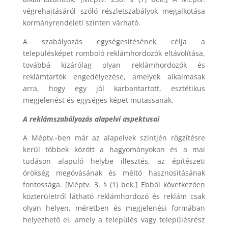
végrehajtásáról szóló részletszabályok megalkotása
kormányrendeleti szinten várható.
A szabályozás egységesítésének célja a
településképet romboló reklámhordozók eltávolítása,
továbbá kizárólag olyan reklámhordozók és
reklámtartók engedélyezése, amelyek alkalmasak
arra, hogy egy jól karbantartott, esztétikus
megjelenést és egységes képet mutassanak.
A reklámszabályozás alapelvi aspektusai
A Méptv.-ben már az alapelvek szintjén rögzítésre
kerül többek között a hagyományokon és a mai
tudáson alapuló helybe illesztés, az építészeti
örökség megóvásának és méltó hasznosításának
fontossága. [Méptv. 3. § (1) bek.] Ebből következően
közterületről látható reklámhordozó és reklám csak
olyan helyen, méretben és megjelenési formában
helyezhető el, amely a település vagy településrész