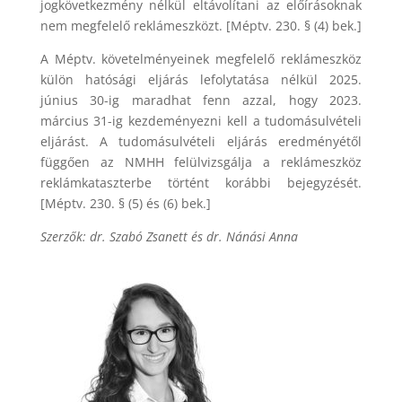
jogkövetkezmény nélkül eltávolítani az előírásoknak
nem megfelelő reklámeszközt. [Méptv. 230. § (4) bek.]
A Méptv. követelményeinek megfelelő reklámeszköz
külön hatósági eljárás lefolytatása nélkül 2025.
június 30-ig maradhat fenn azzal, hogy 2023.
március 31-ig kezdeményezni kell a tudomásulvételi
eljárást. A tudomásulvételi eljárás eredményétől
függően az NMHH felülvizsgálja a reklámeszköz
reklámkataszterbe történt korábbi bejegyzését.
[Méptv. 230. § (5) és (6) bek.]
Szerzők: dr. Szabó Zsanett és dr. Nánási Anna