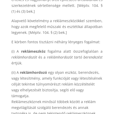
szerkezetének sértetlensége mellett. [Méptv. 104. §
(1) és (3) bek.]
Alapvető követelmény a reklámeszközökkel szemben,
hogy azok megfelelő műszaki és esztétikai állapotban
legyenek. [Méptv. 104. § (2) bek.]
E körben fontos tisztázni néhány lényeges fogalmat:
(i) A
reklámeszköz
fogalma alatt összefoglalóan a
reklámhordozót
és a
reklámhordozót tartó berendezést
értjük.
(ii) A
reklámhordozó
egy olyan eszköz, berendezés,
vagy létesítmény, amely funkcióját vagy létesítésének
célját tekintve túlnyomórészt reklám közzétételét
vagy elhelyezését biztosítja, segíti elő vagy
támogatja.
Reklámeszköznek minősül többek között a reklám
megvilágítását szolgáló berendezés és annak
tartozéka is, de nem tekintendő reklámeszköznek