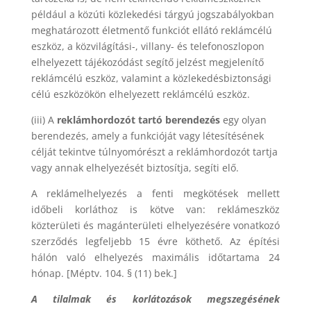
például a közúti közlekedési tárgyú jogszabályokban
meghatározott életmentő funkciót ellátó reklámcélú
eszköz, a közvilágítási-, villany- és telefonoszlopon
elhelyezett tájékozódást segítő jelzést megjelenítő
reklámcélú eszköz, valamint a közlekedésbiztonsági
célú eszközökön elhelyezett reklámcélú eszköz.
(iii) A
reklámhordozót tartó berendezés
egy olyan
berendezés, amely a funkcióját vagy létesítésének
célját tekintve túlnyomórészt a reklámhordozót tartja
vagy annak elhelyezését biztosítja, segíti elő.
A reklámelhelyezés a fenti megkötések mellett
időbeli korláthoz is kötve van: reklámeszköz
közterületi és magánterületi elhelyezésére vonatkozó
szerződés legfeljebb 15 évre köthető. Az építési
hálón való elhelyezés maximális időtartama 24
hónap. [Méptv. 104. § (11) bek.]
A tilalmak és korlátozások megszegésének