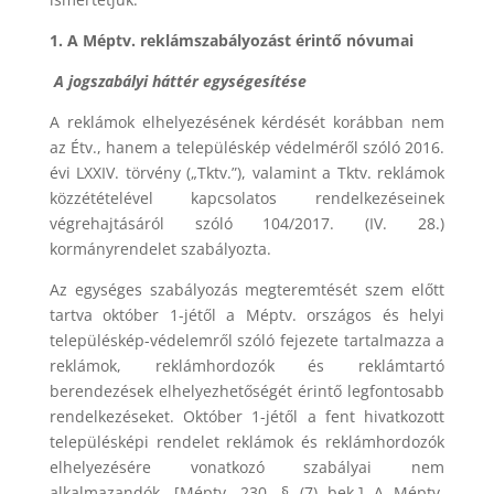
1. A Méptv. reklámszabályozást érintő nóvumai
A jogszabályi háttér egységesítése
A reklámok elhelyezésének kérdését korábban nem
az Étv., hanem a településkép védelméről szóló 2016.
évi LXXIV. törvény („Tktv.”), valamint a Tktv. reklámok
közzétételével kapcsolatos rendelkezéseinek
végrehajtásáról szóló 104/2017. (IV. 28.)
kormányrendelet szabályozta.
Az egységes szabályozás megteremtését szem előtt
tartva október 1-jétől a Méptv. országos és helyi
településkép-védelemről szóló fejezete tartalmazza a
reklámok, reklámhordozók és reklámtartó
berendezések elhelyezhetőségét érintő legfontosabb
rendelkezéseket. Október 1-jétől a fent hivatkozott
településképi rendelet reklámok és reklámhordozók
elhelyezésére vonatkozó szabályai nem
alkalmazandók. [Méptv. 230. § (7) bek.] A Méptv.