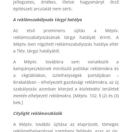
jellegzetes, értékes, illetve hagyományt őrző
építészeti arculatát nem sérti.
A reklámszabályozás tárgyi hatálya
Az első prominens újítás a Méptv.
reklámszabályozásának tárgyi hatályát érinti. A
Méptv.-ben rögzített reklámszabályozás hatálya eltér
a Tktv. tárgyi hatályától.
A Méptv. továbbra sem vonatkozik a
kampányeszköznek minősülő politikai reklámokra és
a cégtáblákon, üzlethelységek portáljában –
kirakatában – elhelyezett gazdasági reklámokra, az új
szabályozás azonban kiterjed
a közlekedési területek
mentén elhelyezett reklámokra
. [Méptv. 102. § (2) és (3)
bek.]
Citylight reklámeszközök
A Méptv. további újítása az elaprózott, tömeges
reklámelhelyezéssel szembeni fellépés, azaz az ún.