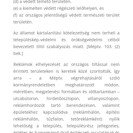
(d) a védett temető területén,
(e) a kiemelten védett régészeti lelőhelyen, és
(f) az országos jelentőségű védett természeti terület
területén.
Az államot kártalanítási kötelezettség nem terheli a
településkép-védelmi és örökségvédelmi célból
bevezetett tiltó szabályozás miatt. [Méptv. 103. (2)
bek.]
Reklámok elhelyezését az országos tiltással nem
érintett területeken is keretek közé szorították, így
arra – a Méptv. végrehajtásáról szóló
kormányrendeletben meghatározott módon,
méretben, megjelenési formában és időtartamban –
utcabútoron, hirdetőoszlopon, villanyoszlopon,
reklámhordozót tartó berendezésen, valamint
épületekhez kapcsolódva (reklámhálón, építési
reklámhálón, tűzfalon, tetőreklámként) nyílik
lehetőség a település, településrész jellegzetes,
értékes és hagyományt őrző építészeti arculatának és