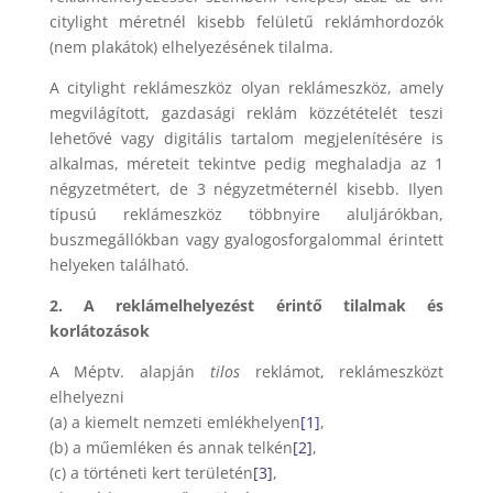
citylight méretnél kisebb felületű reklámhordozók
(nem plakátok) elhelyezésének tilalma.
A citylight reklámeszköz olyan reklámeszköz, amely
megvilágított, gazdasági reklám közzétételét teszi
lehetővé vagy digitális tartalom megjelenítésére is
alkalmas, méreteit tekintve pedig meghaladja az 1
négyzetmétert, de 3 négyzetméternél kisebb. Ilyen
típusú reklámeszköz többnyire aluljárókban,
buszmegállókban vagy gyalogosforgalommal érintett
helyeken található.
2. A reklámelhelyezést érintő tilalmak és
korlátozások
A Méptv. alapján
tilos
reklámot, reklámeszközt
elhelyezni
(a) a kiemelt nemzeti emlékhelyen
[1]
,
(b) a műemléken és annak telkén
[2]
,
(c) a történeti kert területén
[3]
,