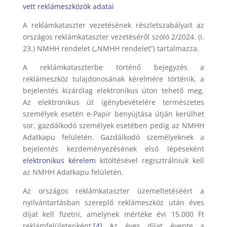
vett reklámeszközök adatai
A reklámkataszter vezetésének részletszabályait az
országos reklámkataszter vezetéséről szóló 2/2024. (I.
23.) NMHH rendelet („NMHH rendelet”) tartalmazza.
A reklámkataszterbe történő bejegyzés a
reklámeszköz tulajdonosának kérelmére történik, a
bejelentés kizárólag elektronikus úton tehető meg.
Az elektronikus út igénybevételére természetes
személyek esetén e-Papír benyújtása útján kerülhet
sor, gazdálkodó személyek esetében pedig az NMHH
Adatkapu felületén. Gazdálkodó személyeknek a
bejelentés kezdeményezésének első lépéseként
elektronikus kérelem
kitöltésével regisztrálniuk kell
az NMHH Adatkapu felületén.
Az országos reklámkataszter üzemeltetéséért a
nyilvántartásban szereplő reklámeszköz után éves
díjat kell fizetni, amelynek mértéke évi 15.000 Ft
reklámfelületenként.
[4]
Az éves díjat évente a