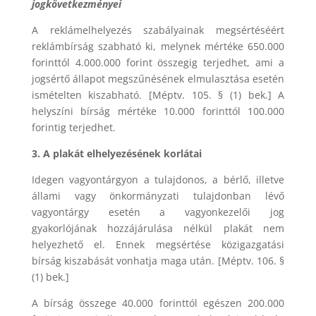
jogkövetkezményei
A reklámelhelyezés szabályainak megsértéséért
reklámbírság szabható ki, melynek mértéke 650.000
forinttól 4.000.000 forint összegig terjedhet, ami a
jogsértő állapot megszűnésének elmulasztása esetén
ismételten kiszabható. [Méptv. 105. § (1) bek.] A
helyszíni bírság mértéke 10.000 forinttól 100.000
forintig terjedhet.
3. A plakát elhelyezésének korlátai
Idegen vagyontárgyon a tulajdonos, a bérlő, illetve
állami vagy önkormányzati tulajdonban lévő
vagyontárgy esetén a vagyonkezelői jog
gyakorlójának hozzájárulása nélkül plakát nem
helyezhető el. Ennek megsértése közigazgatási
bírság kiszabását vonhatja maga után. [Méptv. 106. §
(1) bek.]
A bírság összege 40.000 forinttól egészen 200.000