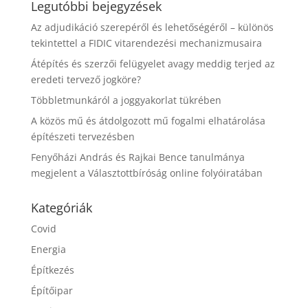
Legutóbbi bejegyzések
Az adjudikáció szerepéről és lehetőségéről – különös
tekintettel a FIDIC vitarendezési mechanizmusaira
Átépítés és szerzői felügyelet avagy meddig terjed az
eredeti tervező jogköre?
Többletmunkáról a joggyakorlat tükrében
A közös mű és átdolgozott mű fogalmi elhatárolása
építészeti tervezésben
Fenyőházi András és Rajkai Bence tanulmánya
megjelent a Választottbíróság online folyóiratában
Kategóriák
Covid
Energia
Építkezés
Építőipar