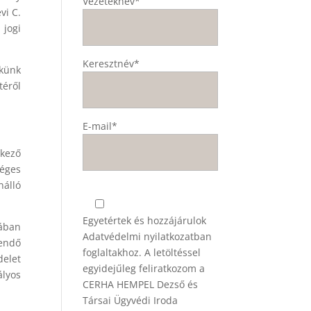
Vezetéknév*
vi C.
 jogi
Keresztnév*
kkünk
téről
E-mail*
lkező
séges
nálló
Egyetértek és hozzájárulok
jában
Adatvédelmi nyilatkozatban
lendő
foglaltakhoz. A letöltéssel
delet
egyidejűleg feliratkozom a
ályos
CERHA HEMPEL Dezső és
Társai Ügyvédi Iroda