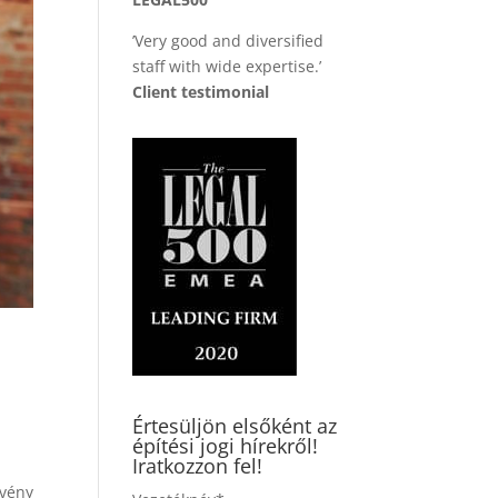
’Very good and diversified
staff with wide expertise.’
Client testimonial
Értesüljön elsőként az
építési jogi hírekről!
Iratkozzon fel!
vény