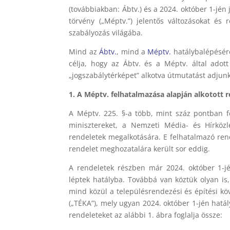
(továbbiakban: Ábtv.) és a 2024. október 1-jén 
törvény („Méptv.”) jelentős változásokat és 
szabályozás világába.
Mind az
Ábtv.
, mind a
Méptv.
hatálybalépésérő
célja, hogy az Ábtv. és a Méptv. által adot
„jogszabálytérképet” alkotva útmutatást adjunk
1. A Méptv. felhatalmazása alapján alkotott 
A Méptv. 225. §-a több, mint száz pontban fe
minisztereket, a Nemzeti Média- és Hírköz
rendeletek megalkotására. E felhatalmazó ren
rendelet meghozatalára került sor eddig.
A rendeletek részben már 2024. október 1-jé
léptek hatályba. Továbbá van köztük olyan is
mind közül a településrendezési és építési kö
(„TÉKA”), mely ugyan 2024. október 1-jén hatály
rendeleteket az alábbi 1. ábra foglalja össze: