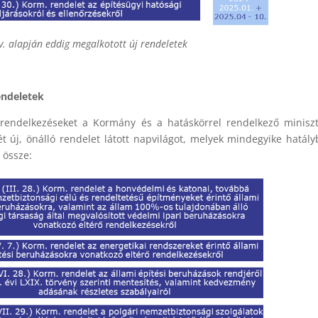
v. alapján eddig megalkotott új rendeletek
endeletek
 rendelkezéseket a Kormány és a hatáskörrel rendelkező minisz
új, önálló rendelet látott napvilágot, melyek mindegyike hatály
a össze: