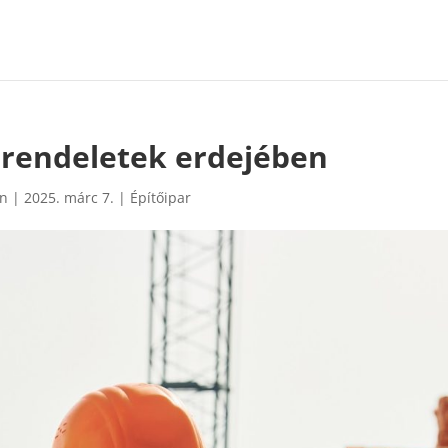
 rendeletek erdejében
in
|
2025. márc 7.
|
Építőipar