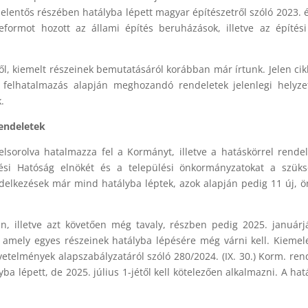
jelentős részében hatályba lépett magyar építészetről szóló 2023. é
reformot hozott az állami építés beruházások, illetve az építési
l, kiemelt részeinek bemutatásáról korábban már írtunk. Jelen ci
t felhatalmazás alapján meghozandó rendeletek jelenlegi helyze
.
rendeletek
lsorolva hatalmazza fel a Kormányt, illetve a hatáskörrel rende
lési Hatóság elnökét és a települési önkormányzatokat a szük
delkezések már mind hatályba léptek, azok alapján pedig 11 új, ö
n, illetve azt követően még tavaly, részben pedig 2025. január
, amely egyes részeinek hatályba lépésére még várni kell. Kieme
vetelmények alapszabályzatáról szóló 280/2024. (IX. 30.) Korm. ren
ba lépett, de 2025. július 1-jétől kell kötelezően alkalmazni. A hat