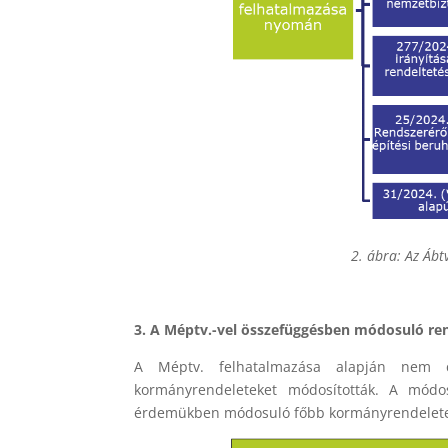
2. ábra: Az Ábt
3. A Méptv.-vel összefüggésben módosuló re
A Méptv. felhatalmazása alapján nem 
kormányrendeleteket módosították. A módos
érdemükben módosuló főbb kormányrendeleteket