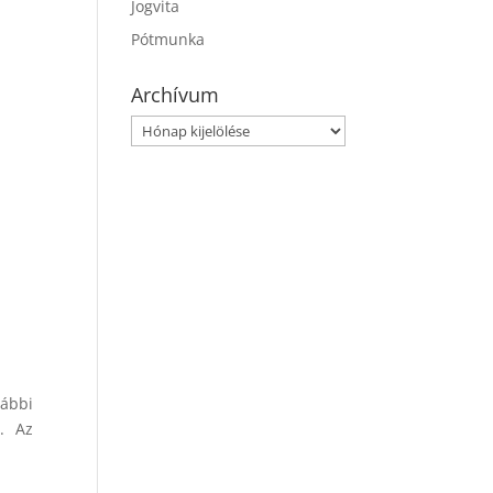
Jogvita
Pótmunka
Archívum
Archívum
ábbi
. Az