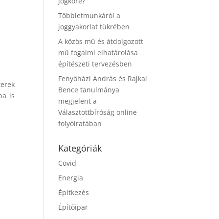
jogköre?
Többletmunkáról a
joggyakorlat tükrében
A közös mű és átdolgozott
mű fogalmi elhatárolása
építészeti tervezésben
Fenyőházi András és Rajkai
terek
Bence tanulmánya
ba is
megjelent a
Választottbíróság online
folyóiratában
Kategóriák
Covid
Energia
Építkezés
Építőipar