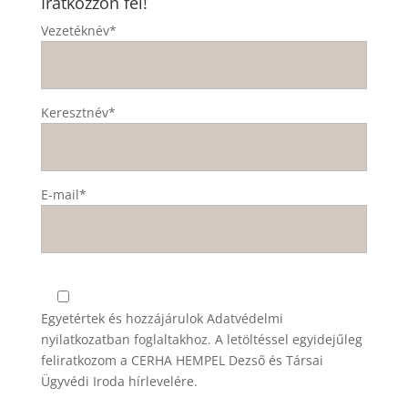
Iratkozzon fel!
Vezetéknév*
Keresztnév*
E-mail*
Egyetértek és hozzájárulok
Adatvédelmi
nyilatkozatban
foglaltakhoz. A letöltéssel egyidejűleg
feliratkozom a CERHA HEMPEL Dezső és Társai
Ügyvédi Iroda hírlevelére.