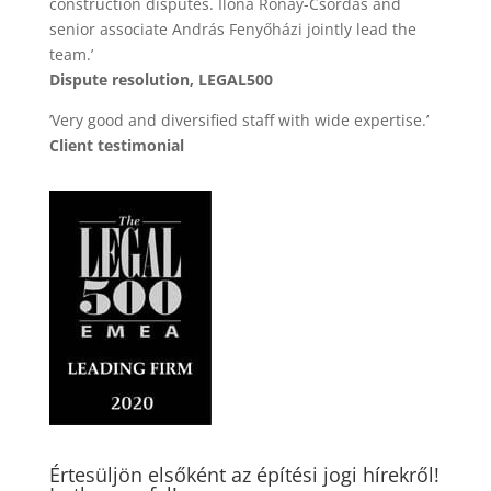
construction disputes. Ilona Rónay-Csordás and
senior associate András Fenyőházi jointly lead the
team.’
Dispute resolution, LEGAL500
’Very good and diversified staff with wide expertise.’
Client testimonial
Értesüljön elsőként az építési jogi hírekről!