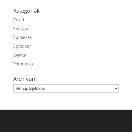
Kategóriák
Covid
Energia
Építkezés
Építőipar
Jogvita
Pótmunka
Archívum
Archívum