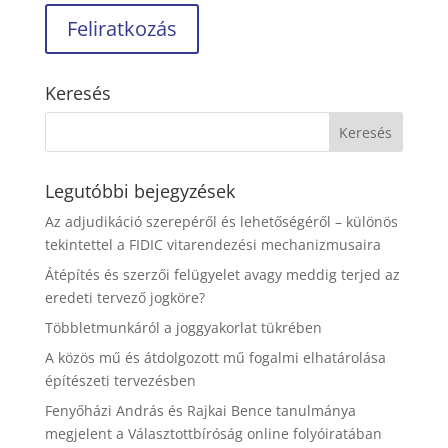
Keresés
Legutóbbi bejegyzések
Az adjudikáció szerepéről és lehetőségéről – különös
tekintettel a FIDIC vitarendezési mechanizmusaira
Átépítés és szerzői felügyelet avagy meddig terjed az
eredeti tervező jogköre?
Többletmunkáról a joggyakorlat tükrében
A közös mű és átdolgozott mű fogalmi elhatárolása
építészeti tervezésben
Fenyőházi András és Rajkai Bence tanulmánya
megjelent a Választottbíróság online folyóiratában