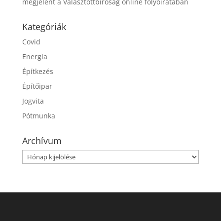
megjelent a Választottbíróság online folyóiratában
Kategóriák
Covid
Energia
Építkezés
Építőipar
Jogvita
Pótmunka
Archívum
Archívum