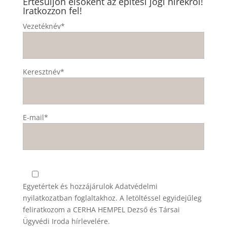
Értesüljön elsőként az építési jogi hírekről!
Iratkozzon fel!
Vezetéknév*
Keresztnév*
E-mail*
Egyetértek és hozzájárulok
Adatvédelmi
nyilatkozatban
foglaltakhoz. A letöltéssel egyidejűleg
feliratkozom a CERHA HEMPEL Dezső és Társai
Ügyvédi Iroda hírlevelére.