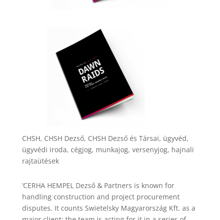
CHSH, CHSH Dezső, CHSH Dezső és Társai, ügyvéd,
ügyvédi iroda, cégjog, munkajog, versenyjog, hajnali
rajtaütések
’CERHA HEMPEL Dezső & Partners is known for
handling construction and project procurement
disputes. It counts Swietelsky Magyarország Kft. as a
major client; the team is acting for it in a series of