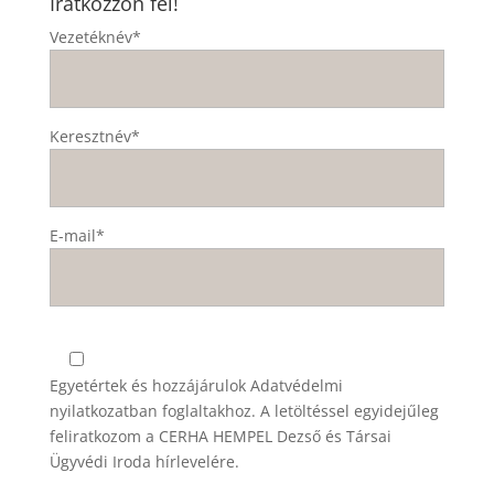
Iratkozzon fel!
Vezetéknév*
Keresztnév*
E-mail*
Egyetértek és hozzájárulok
Adatvédelmi
nyilatkozatban
foglaltakhoz. A letöltéssel egyidejűleg
feliratkozom a CERHA HEMPEL Dezső és Társai
Ügyvédi Iroda hírlevelére.