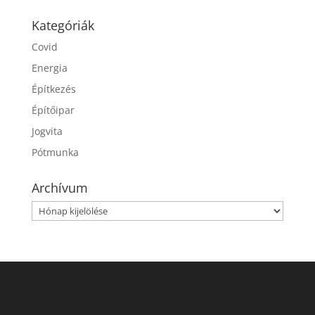
Kategóriák
Covid
Energia
Építkezés
Építőipar
Jogvita
Pótmunka
Archívum
Archívum