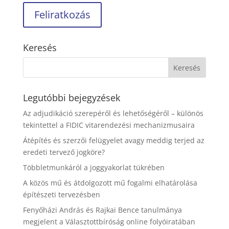
Keresés
Legutóbbi bejegyzések
Az adjudikáció szerepéről és lehetőségéről – különös
tekintettel a FIDIC vitarendezési mechanizmusaira
Átépítés és szerzői felügyelet avagy meddig terjed az
eredeti tervező jogköre?
Többletmunkáról a joggyakorlat tükrében
A közös mű és átdolgozott mű fogalmi elhatárolása
építészeti tervezésben
Fenyőházi András és Rajkai Bence tanulmánya
megjelent a Választottbíróság online folyóiratában