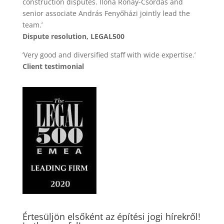
construction disputes. Ilona Rónay-Csordás and
senior associate András Fenyőházi jointly lead the
team.’
Dispute resolution, LEGAL500
’Very good and diversified staff with wide expertise.’
Client testimonial
Értesüljön elsőként az építési jogi hírekről!