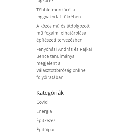
jogköre?
Többletmunkáról a
joggyakorlat tükrében
A közös mű és átdolgozott
mű fogalmi elhatárolása
építészeti tervezésben
Fenyőházi András és Rajkai
Bence tanulmánya
megjelent a
Választottbíróság online
folyóiratában
Kategóriák
Covid
Energia
Építkezés
Építőipar