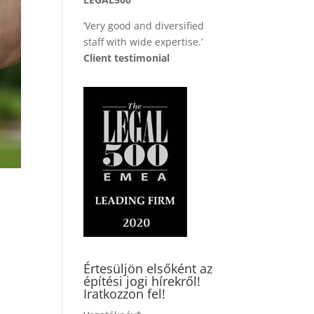
’Very good and diversified
staff with wide expertise.’
Client testimonial
Értesüljön elsőként az
építési jogi hírekről!
Iratkozzon fel!