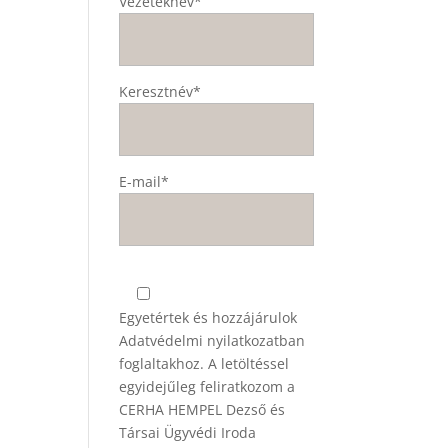
Vezetéknév*
Keresztnév*
E-mail*
Egyetértek és hozzájárulok
Adatvédelmi nyilatkozatban
foglaltakhoz. A letöltéssel
egyidejűleg feliratkozom a
CERHA HEMPEL Dezső és
Társai Ügyvédi Iroda