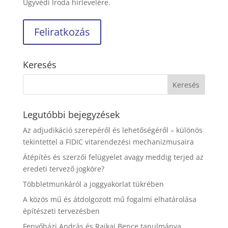
Ügyvédi Iroda hírlevelére.
Keresés
Legutóbbi bejegyzések
Az adjudikáció szerepéről és lehetőségéről – különös
tekintettel a FIDIC vitarendezési mechanizmusaira
Átépítés és szerzői felügyelet avagy meddig terjed az
eredeti tervező jogköre?
Többletmunkáról a joggyakorlat tükrében
A közös mű és átdolgozott mű fogalmi elhatárolása
építészeti tervezésben
Fenyőházi András és Rajkai Bence tanulmánya