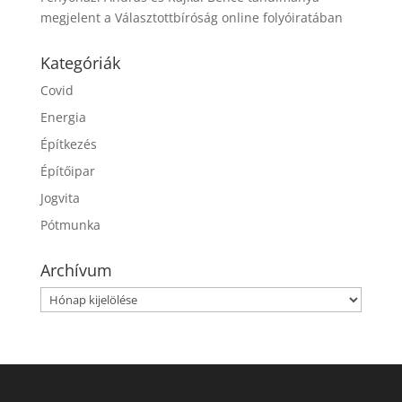
megjelent a Választottbíróság online folyóiratában
Kategóriák
Covid
Energia
Építkezés
Építőipar
Jogvita
Pótmunka
Archívum
Archívum