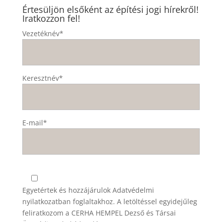
Értesüljön elsőként az építési jogi hírekről!
Iratkozzon fel!
Vezetéknév*
Keresztnév*
E-mail*
Egyetértek és hozzájárulok
Adatvédelmi
nyilatkozatban
foglaltakhoz. A letöltéssel egyidejűleg
feliratkozom a CERHA HEMPEL Dezső és Társai