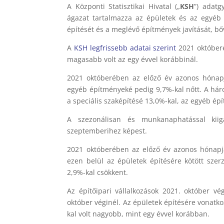
A Központi Statisztikai Hivatal („
KSH
”) adatg
ágazat tartalmazza az épületek és az egyéb 
építését és a meglévő építmények javítását, bőví
A
KSH legfrissebb adatai szerint
2021 októberé
magasabb volt az egy évvel korábbinál.
2021 októberében az előző év azonos hónapj
egyéb építményeké pedig 9,7%-kal nőtt. A háro
a speciális szaképítésé 13,0%-kal, az egyéb ép
A szezonálisan és munkanaphatással kiiga
szeptemberihez képest.
2021 októberében az előző év azonos hónapj
ezen belül az épületek építésére kötött sze
2,9%-kal csökkent.
Az építőipari vállalkozások 2021. október 
október véginél. Az épületek építésére vonat
kal volt nagyobb, mint egy évvel korábban.