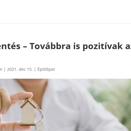
entés – Továbbra is pozitívak a
in
|
2021. dec 15.
|
Építőipar