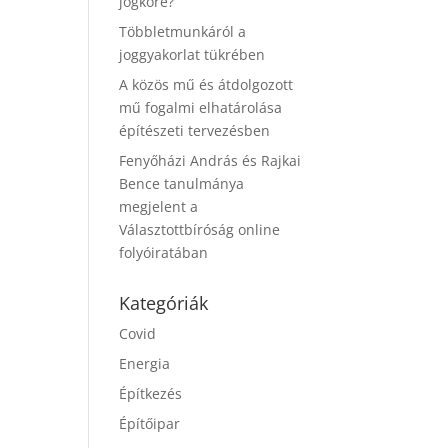
jogköre?
Többletmunkáról a
joggyakorlat tükrében
A közös mű és átdolgozott
mű fogalmi elhatárolása
építészeti tervezésben
Fenyőházi András és Rajkai
Bence tanulmánya
megjelent a
Választottbíróság online
folyóiratában
Kategóriák
Covid
Energia
Építkezés
Építőipar