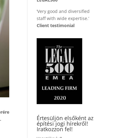
’Very good and diversified
staff with wide expertise.’
Client testimonial
erére
Értesüljön elsőként az
.
építési jogi hírekről!
Iratkozzon fel!