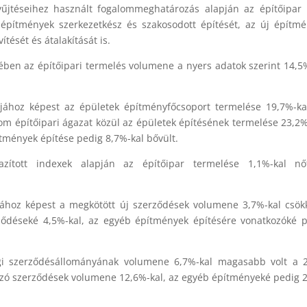
yűjtéseihez használt fogalommeghatározás alapján az építőipar
építmények szerkezetkész és szakosodott építését, az új építm
tését és átalakítását is.
ben az építőipari termelés volumene a nyers adatok szerint 14,5
ához képest az épületek építményfőcsoport termelése 19,7%-ka
m építőipari ágazat közül az épületek építésének termelése 23,2%
ítmények építése pedig 8,7%-kal bővült.
zított indexek alapján az építőipar termelése 1,1%-kal nő
ához képest a megkötött új szerződések volumene 3,7%-kal csök
rződéseké 4,5%-kal, az egyéb építmények építésére vonatkozóké 
végi szerződésállományának volumene 6,7%-kal magasabb volt a 
kozó szerződések volumene 12,6%-kal, az egyéb építményeké pedig 