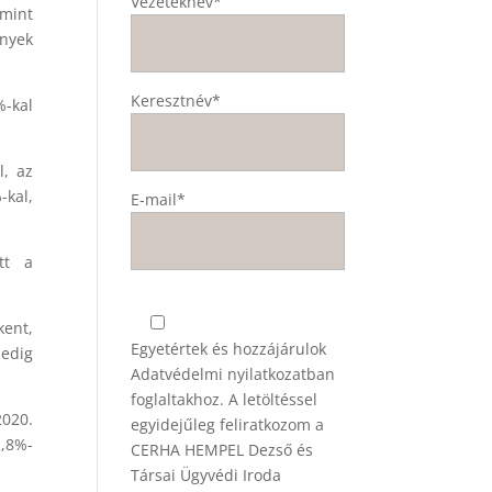
Vezetéknév*
 mint
ények
Keresztnév*
%-kal
l, az
-kal,
E-mail*
tt a
kent,
Egyetértek és hozzájárulok
pedig
Adatvédelmi nyilatkozatban
foglaltakhoz. A letöltéssel
2020.
egyidejűleg feliratkozom a
2,8%-
CERHA HEMPEL Dezső és
Társai Ügyvédi Iroda