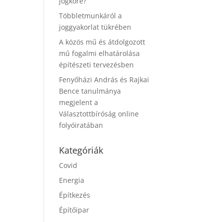
jogköre?
Többletmunkáról a
joggyakorlat tükrében
A közös mű és átdolgozott
mű fogalmi elhatárolása
építészeti tervezésben
Fenyőházi András és Rajkai
Bence tanulmánya
megjelent a
Választottbíróság online
folyóiratában
Kategóriák
Covid
Energia
Építkezés
Építőipar