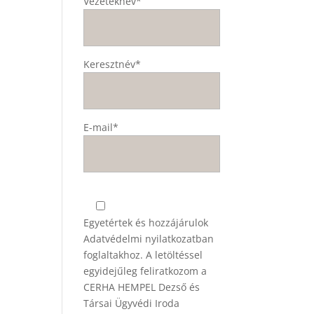
Vezetéknév*
Keresztnév*
E-mail*
Egyetértek és hozzájárulok
Adatvédelmi nyilatkozatban
foglaltakhoz. A letöltéssel
egyidejűleg feliratkozom a
CERHA HEMPEL Dezső és
Társai Ügyvédi Iroda