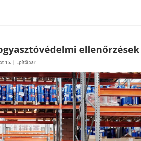
fogyasztóvédelmi ellenőrzések
pt 15.
|
Építőipar