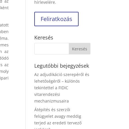
ad az
hírlevelére.
aként
atott
ébben
Keresés
éma.
demes
en az
adódó
is az
Legutóbbi bejegyzések
omoly
Az adjudikáció szerepéről és
ipari
lehetőségéről – különös
tekintettel a FIDIC
vitarendezési
mechanizmusaira
Átépítés és szerzői
felügyelet avagy meddig
terjed az eredeti tervező