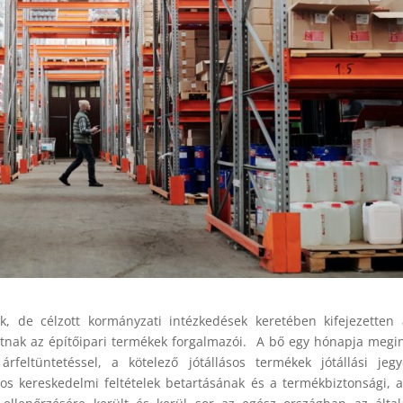
 de célzott kormányzati intézkedések keretében kifejezetten 
atnak az építőipari termékek forgalmazói. A bő egy hónapja megi
rfeltüntetéssel, a kötelező jótállásos termékek jótállási jegy
nos kereskedelmi feltételek betartásának és a termékbiztonsági, 