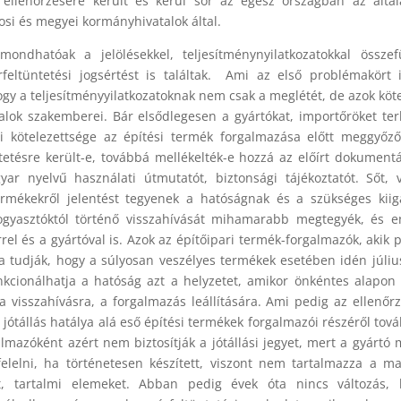
k ellenőrzésére került és kerül sor az egész országban az álta
osi és megyei kormányhivatalok által.
ondhatóak a jelölésekkel, teljesítménynyilatkozatokkal össze
ltüntetési jogsértést is találtak. Ami az első problémakört il
y a teljesítményyilatkozatoknak nem csak a meglétét, de azok köt
alok szakemberei. Bár elsődlegesen a gyártókat, importőröket ter
yi kötelezettsége az építési termék forgalmazása előtt meggyőz
ntetésre került-e, továbbá mellékelték-e hozzá az előírt dokumentá
yar nyelvű használati útmutatót, biztonsági tájékoztatót. Sőt, 
rmékekről jelentést tegyenek a hatóságnak és a szükséges kiig
fogyasztóktól történő visszahívását mihamarabb megtegyék, és 
el és a gyártóval is. Azok az építőipari termék-forgalmazók, akik 
 tudják, hogy a súlyosan veszélyes termékek esetében idén júliu
ankcionálhatja a hatóság azt a helyzetet, amikor önkéntes alapo
 a visszahívásra, a forgalmazás leállítására. Ami pedig az ellenőr
ző jótállás hatálya alá eső építési termékek forgalmazói részéről tov
almazóként azért nem biztosítják a jótállási jegyet, mert a gyártó
elelni, ha történetesen készített, viszont nem tartalmazza a m
kat, tartalmi elemeket. Abban pedig évek óta nincs változás,