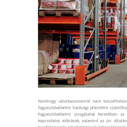
Nemhogy uborkaszezonról nem beszélhetünk,
fogyasztóvédelmi hatósági jelenlétre számíth
fogyasztóvédelmi vizsgálatok keretében az á
kapcsolatos előírások, valamint az ún. általá