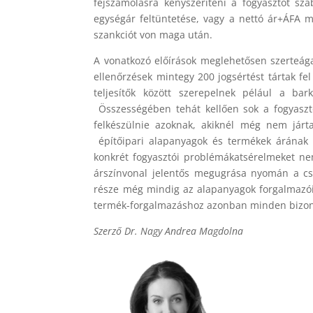
fejszámolásra kényszeríteni a fogyasztót sza
egységár feltüntetése, vagy a nettó ár+ÁFA 
szankciót von maga után.
A vonatkozó előírások meglehetősen szerteága
ellenőrzések mintegy 200 jogsértést tártak fe
teljesítők között szerepelnek pélául a ba
Összességében tehát kellően sok a fogyasz
felkészülnie azoknak, akiknél még nem járt
építőipari alapanyagok és termékek árának 
konkrét fogyasztói problémákatsérelmeket ne
árszínvonal jelentős megugrása nyomán a csa
része még mindig az alapanyagok forgalmazói
termék-forgalmazáshoz azonban minden bizonn
Szerző Dr. Nagy Andrea Magdolna