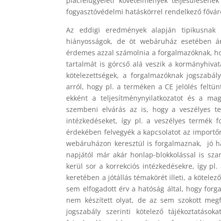
piacfelügyeleti követelmények teljesüléséne
fogyasztóvédelmi hatáskörrel rendelkező fővár
Az eddigi eredmények alapján tipikusnak m
hiányosságok, de öt webáruház esetében árfe
érdemes azzal számolnia a forgalmazóknak, hog
tartalmát is górcső alá veszik a kormányhivat
kötelezettségek, a forgalmazóknak jogszabál
arról, hogy pl. a terméken a CE jelölés feltü
ekként a teljesítménynyilatkozatot és a mag
szembeni elvárás az is, hogy a veszélyes te
intézkedéseket, így pl. a veszélyes termék 
érdekében felvegyék a kapcsolatot az importőrr
webáruházon keresztül is forgalmaznak, jó ha
napjától már akár honlap-blokkolással is sz
kerül sor a korrekciós intézkedésekre, így pl.
keretében a jótállás témakörét illeti, a kötele
sem elfogadott érv a hatóság által, hogy forg
nem készített olyat, de az sem szokott megf
jogszabály szerinti kötelező tájékoztatáso