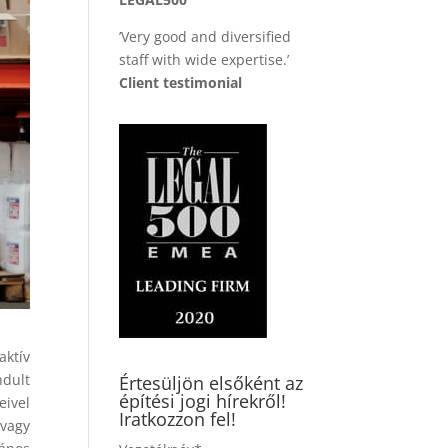
’Very good and diversified
staff with wide expertise.’
Client testimonial
aktív
ndult
Értesüljön elsőként az
építési jogi hírekről!
eivel
Iratkozzon fel!
avagy