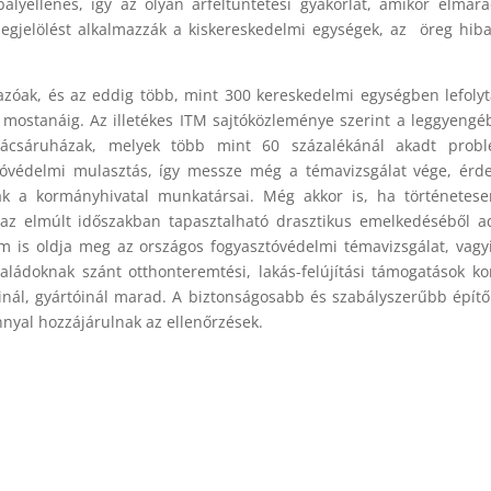
bályellenes, így az olyan árfeltüntetési gyakorlat, amikor elmar
megjelölést alkalmazzák a kiskereskedelmi egységek, az öreg hib
zóak, és az eddig több, mint 300 kereskedelmi egységben lefolyt
l mostanáig. Az illetékes ITM sajtóközleménye szerint a leggyeng
rkácsáruházak, melyek több mint 60 százalékánál akadt probl
tóvédelmi mulasztás, így messze még a témavizsgálat vége, ér
ak a kormányhivatal munkatársai. Még akkor is, ha történetes
az elmúlt időszakban tapasztalható drasztikus emelkedéséből 
m is oldja meg az országos fogyasztóvédelmi témavizsgálat, vagy
ládoknak szánt otthonteremtési, lakás-felújítási támogatások k
nál, gyártóinál marad. A biztonságosabb és szabályszerűbb építő
yal hozzájárulnak az ellenőrzések.