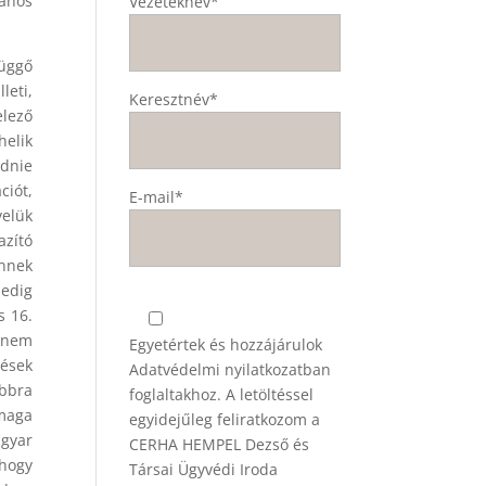
lános
Vezetéknév*
függő
leti,
Keresztnév*
elező
helik
ődnie
ciót,
E-mail*
velük
azító
ennek
pedig
s 16.
n nem
Egyetértek és hozzájárulok
zések
Adatvédelmi nyilatkozatban
ábbra
foglaltakhoz. A letöltéssel
 maga
egyidejűleg feliratkozom a
agyar
CERHA HEMPEL Dezső és
 hogy
Társai Ügyvédi Iroda