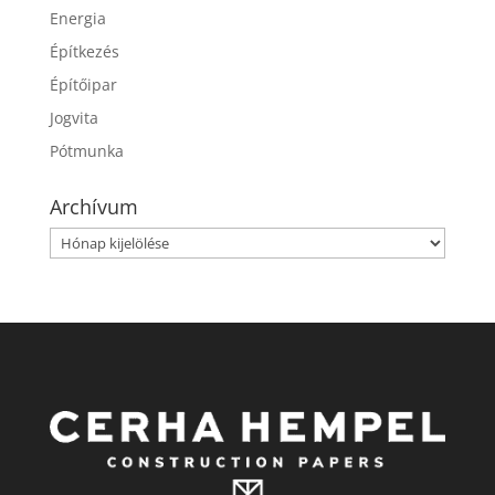
Energia
Építkezés
Építőipar
Jogvita
Pótmunka
Archívum
Archívum