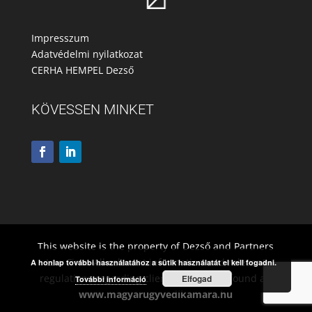
Impresszum
Adatvédelmi nyilatkozat
CERHA HEMPEL Dezső
KÖVESSEN MINKET
This website is the property of Dezső and Partners
Law Firm. All relevant information and relevant
A honlap további használatához a sütik használatát el kell fogadni.
regulations regarding client rights to be found at:
Elfogad
További információ
www.magyarugyvedikamara.hu