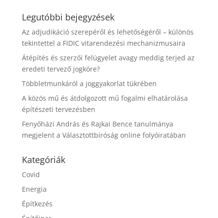
Legutóbbi bejegyzések
Az adjudikáció szerepéről és lehetőségéről – különös
tekintettel a FIDIC vitarendezési mechanizmusaira
Átépítés és szerzői felügyelet avagy meddig terjed az
eredeti tervező jogköre?
Többletmunkáról a joggyakorlat tükrében
A közös mű és átdolgozott mű fogalmi elhatárolása
építészeti tervezésben
Fenyőházi András és Rajkai Bence tanulmánya
megjelent a Választottbíróság online folyóiratában
Kategóriák
Covid
Energia
Építkezés