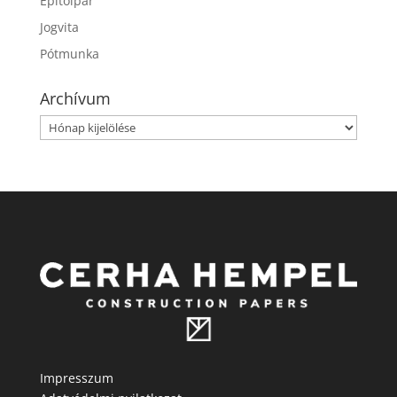
Építőipar
Jogvita
Pótmunka
Archívum
Archívum
Impresszum