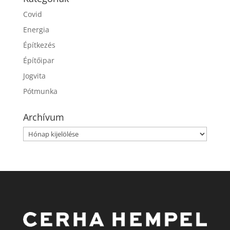
Covid
Energia
Építkezés
Építőipar
Jogvita
Pótmunka
Archívum
Archívum