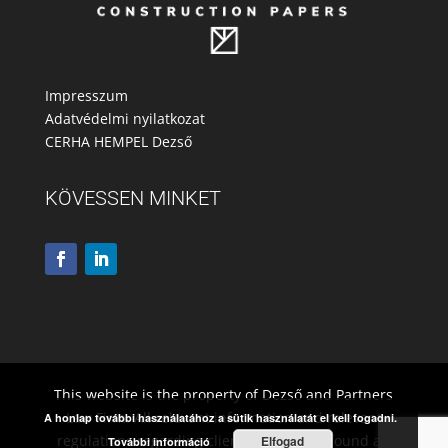
Impresszum
Adatvédelmi nyilatkozat
CERHA HEMPEL Dezső
KÖVESSEN MINKET
This website is the property of Dezső and Partners
Law Firm. All relevant information and relevant
A honlap további használatához a sütik használatát el kell fogadni.
regulations regarding client rights to be found at:
Elfogad
További információ