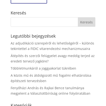
Keresés
Legutóbbi bejegyzések
Az adjudikáció szerepéről és lehetőségéről – különös
tekintettel a FIDIC vitarendezési mechanizmusaira
Átépítés és szerzői felügyelet avagy meddig terjed az
eredeti tervező jogköre?
Többletmunkáról a joggyakorlat tükrében
A közös mű és átdolgozott mű fogalmi elhatárolása
építészeti tervezésben
Fenyőházi András és Rajkai Bence tanulmánya
megjelent a Választottbíróság online folyóiratában
Kategóriák