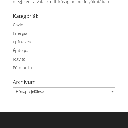
megjelent a Választottbíróság online folyóiratában
Kategóriák
Covid
Energia
Építkezés
Építőipar
Jogvita
Pótmunka
Archívum
Archívum