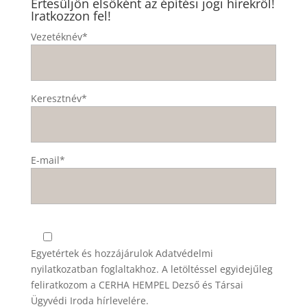
Értesüljön elsőként az építési jogi hírekről!
Iratkozzon fel!
Vezetéknév*
Keresztnév*
E-mail*
Egyetértek és hozzájárulok
Adatvédelmi
nyilatkozatban
foglaltakhoz. A letöltéssel egyidejűleg
feliratkozom a CERHA HEMPEL Dezső és Társai
Ügyvédi Iroda hírlevelére.