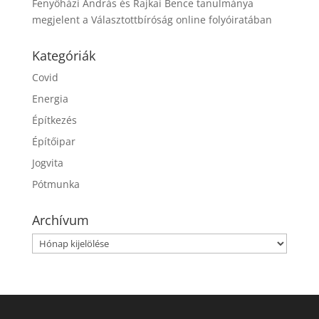
Fenyőházi András és Rajkai Bence tanulmánya
megjelent a Választottbíróság online folyóiratában
Kategóriák
Covid
Energia
Építkezés
Építőipar
Jogvita
Pótmunka
Archívum
Archívum