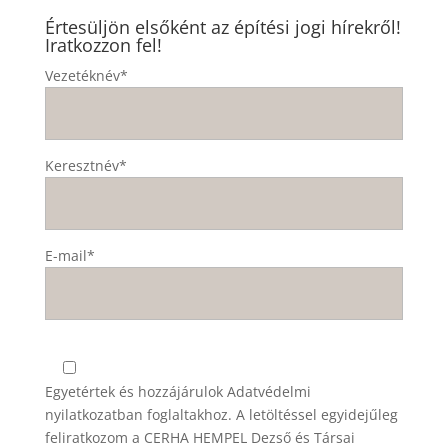
Értesüljön elsőként az építési jogi hírekről!
Iratkozzon fel!
Vezetéknév*
Keresztnév*
E-mail*
Egyetértek és hozzájárulok
Adatvédelmi
nyilatkozatban
foglaltakhoz. A letöltéssel egyidejűleg
feliratkozom a CERHA HEMPEL Dezső és Társai