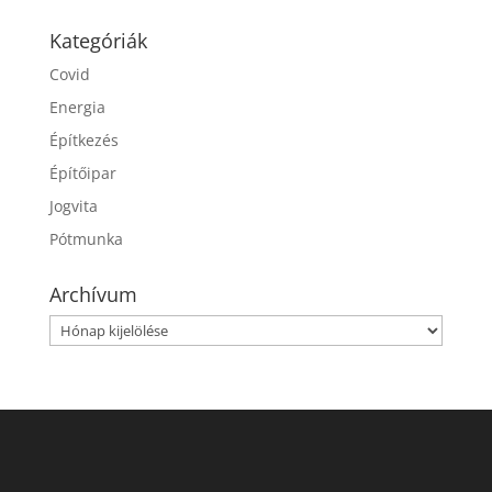
Kategóriák
Covid
Energia
Építkezés
Építőipar
Jogvita
Pótmunka
Archívum
Archívum