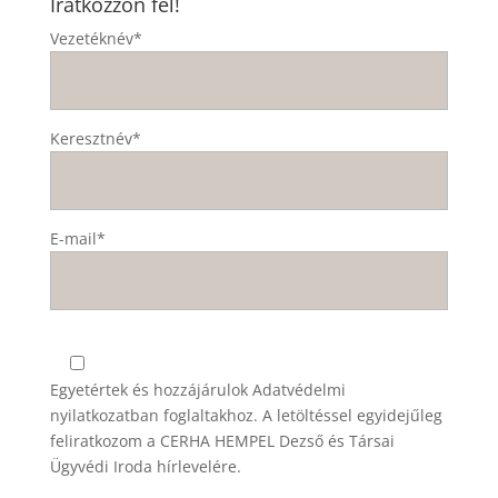
Iratkozzon fel!
Vezetéknév*
Keresztnév*
E-mail*
Egyetértek és hozzájárulok
Adatvédelmi
nyilatkozatban
foglaltakhoz. A letöltéssel egyidejűleg
feliratkozom a CERHA HEMPEL Dezső és Társai
Ügyvédi Iroda hírlevelére.