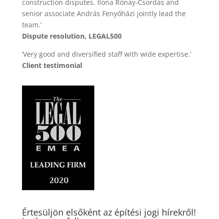
construction disputes. Ilona Rónay-Csordás and
senior associate András Fenyőházi jointly lead the
team.’
Dispute resolution, LEGAL500
’Very good and diversified staff with wide expertise.’
Client testimonial
Értesüljön elsőként az építési jogi hírekről!