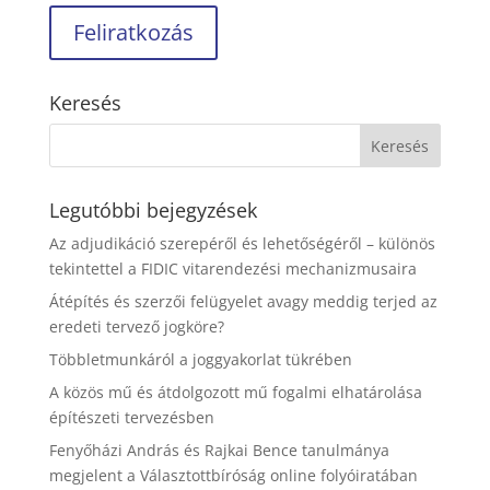
Keresés
Legutóbbi bejegyzések
Az adjudikáció szerepéről és lehetőségéről – különös
tekintettel a FIDIC vitarendezési mechanizmusaira
Átépítés és szerzői felügyelet avagy meddig terjed az
eredeti tervező jogköre?
Többletmunkáról a joggyakorlat tükrében
A közös mű és átdolgozott mű fogalmi elhatárolása
építészeti tervezésben
Fenyőházi András és Rajkai Bence tanulmánya
megjelent a Választottbíróság online folyóiratában