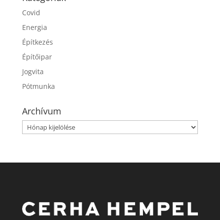
Covid
Energia
Építkezés
Építőipar
Jogvita
Pótmunka
Archívum
Archívum