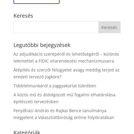
Keresés
Legutóbbi bejegyzések
Az adjudikáció szerepéről és lehetőségéről – különös
tekintettel a FIDIC vitarendezési mechanizmusaira
Átépítés és szerzői felügyelet avagy meddig terjed az
eredeti tervező jogköre?
Többletmunkáról a joggyakorlat tükrében
A közös mű és átdolgozott mű fogalmi elhatárolása
építészeti tervezésben
Fenyőházi András és Rajkai Bence tanulmánya
megjelent a Választottbíróság online folyóiratában
Kategóriák